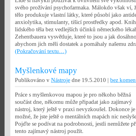
Lidé si navykli používat k ovlivnění své výkonnosti
svého prožívání psychofarmaka. Málokdo však ví, ž
tělo produkuje vlastní látky, které působí jako antid
anxiolytika, stimulanty, tišicí prostředky apod. Kn
lidského těla bez vedlejších účinků německého lékař
Zehentbauera vysvětluje, které to jsou a jak dosáhn
abychom jich měli dostatek a pomáhaly našemu zdr
(Pokračování textu…)
Myšlenkové mapy
Publikováno v
Nástroje
dne 19.5.2010 |
bez komen
Práce s myšlenkovou mapou je pro někoho běžná
součást dne, někomu může připadat jako zajímavý
nástroj, který ještě v praxi nevyzkoušel. Dokonce je
možné, že jste ještě o mentálních mapách nic neslyše
Pojďte se podívat na podrobnosti, jestli nemůžete př
tento zajímavý nástroj použít.