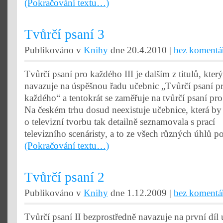
(Pokračování textu…)
Tvůrčí psaní 3
Publikováno v
Knihy
dne 20.4.2010 |
bez komentá
Tvůrčí psaní pro každého III je dalším z titulů, který
navazuje na úspěšnou řadu učebnic „Tvůrčí psaní p
každého“ a tentokrát se zaměřuje na tvůrčí psaní pro 
Na českém trhu dosud neexistuje učebnice, která by
o televizní tvorbu tak detailně seznamovala s prací
televizního scenáristy, a to ze všech různých úhlů p
(Pokračování textu…)
Tvůrčí psaní 2
Publikováno v
Knihy
dne 1.12.2009 |
bez komentá
Tvůrčí psaní II bezprostředně navazuje na první díl