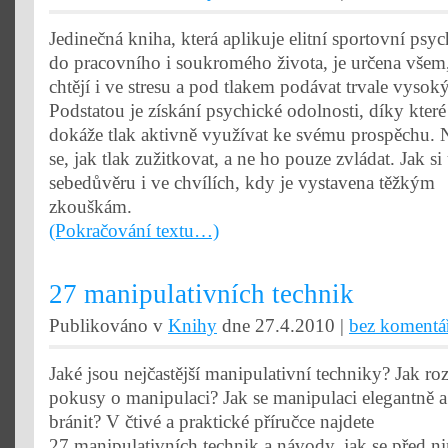
Jedinečná kniha, která aplikuje elitní sportovní psyc
do pracovního i soukromého života, je určena všem,
chtějí i ve stresu a pod tlakem podávat trvale vyso
Podstatou je získání psychické odolnosti, díky kter
dokáže tlak aktivně využívat ke svému prospěchu. 
se, jak tlak zužitkovat, a ne ho pouze zvládat. Jak si
sebedůvěru i ve chvílích, kdy je vystavena těžkým
zkouškám.
(Pokračování textu…)
27 manipulativních technik
Publikováno v
Knihy
dne 27.4.2010 |
bez komentá
Jaké jsou nejčastější manipulativní techniky? Jak ro
pokusy o manipulaci? Jak se manipulaci elegantně a
bránit? V čtivé a praktické příručce najdete
27 manipulativních technik a návody, jak se před n