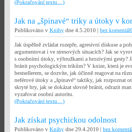
(Pokračování textu…)
Jak na „špinavé“ triky a útoky v k
Publikováno v
Knihy
dne 4.5.2010 |
bez komentář
Jak úspěšně zvládat rozepře, agresivní diskuse a po
argumentovat i ve stresových situacích? Jak se vyro
s osobními útoky, výhružkami a hrozivými gesty? J
bránit psychologickým trikům? V knize, která je e
bestsellerem, se dozvíte, jak účinně reagovat na růz
neférové útoky a „špinavé“ taktiky, jak rozpoznat o
skryté hry, jak se dokázat slovně bránit, odrazit man
vyzařovat osobní autoritu.
(Pokračování textu…)
Jak získat psychickou odolnost
Publikováno v
Knihy
dne 29.4.2010 |
bez komentá