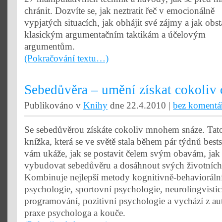
chránit. Dozvíte se, jak neztratit řeč v emocionálně
vypjatých situacích, jak obhájit své zájmy a jak obst
klasickým argumentačním taktikám a účelovým
argumentům.
(Pokračování textu…)
Sebedůvěra – umění získat cokoliv 
Publikováno v
Knihy
dne 22.4.2010 |
bez komentá
Se sebedůvěrou získáte cokoliv mnohem snáze. Tato
knížka, která se ve světě stala během pár týdnů bests
vám ukáže, jak se postavit čelem svým obavám, jak 
vybudovat sebedůvěru a dosáhnout svých životních 
Kombinuje nejlepší metody kognitivně-behavioráln
psychologie, sportovní psychologie, neurolingvisti
programování, pozitivní psychologie a vychází z a
praxe psychologa a kouče.