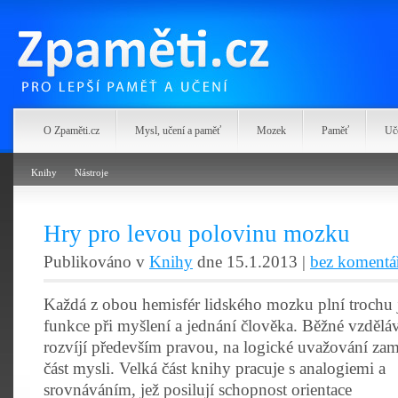
Zpaměti.cz
O Zpaměti.cz
Mysl, učení a paměť
Mozek
Paměť
Uč
Knihy
Nástroje
Hry pro levou polovinu mozku
Publikováno v
Knihy
dne 15.1.2013 |
bez komentá
Každá z obou hemisfér lidského mozku plní trochu 
funkce při myšlení a jednání člověka. Běžné vzdělá
rozvíjí především pravou, na logické uvažování za
část mysli. Velká část knihy pracuje s analogiemi a
srovnáváním, jež posilují schopnost orientace