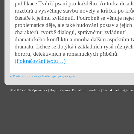
publikace Tvůrčí psaní pro každého. Autorka detail
rozebírá a vysvětluje stavbu novely a krůček po kr
čtenáře k jejímu zvládnutí. Podrobně se věnuje neje
problematice děje, ale také budování postav a jejich
charakterů, tvorbě dialogů, správnému zvládnutí
dramatického konfliktu a mnoha dalším aspektům t
dramatu. Lehce se dotýká i základních rysů různých
hororu, detektivních a romantických příběhů.
(Pokračování textu…)
« Předchozí příspěvky
Následující příspěvky »
© 2007 - 2026
Zpaměti.cz
| Doporučujeme:
Pomaturitní studium
| Kontakt: admin@zpam