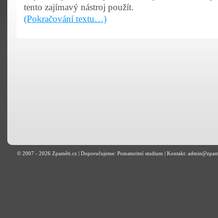
tento zajímavý nástroj použít.
(Pokračování textu…)
© 2007 - 2026
Zpaměti.cz
| Doporučujeme:
Pomaturitní studium
| Kontakt: admin@zpam