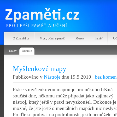
Zpaměti.cz
O Zpaměti.cz
Mysl, učení a paměť
Mozek
Paměť
Uč
Knihy
Nástroje
Myšlenkové mapy
Publikováno v
Nástroje
dne 19.5.2010 |
bez komen
Práce s myšlenkovou mapou je pro někoho běžná
součást dne, někomu může připadat jako zajímavý
nástroj, který ještě v praxi nevyzkoušel. Dokonce je
možné, že jste ještě o mentálních mapách nic neslyše
Pojďte se podívat na podrobnosti, jestli nemůžete př