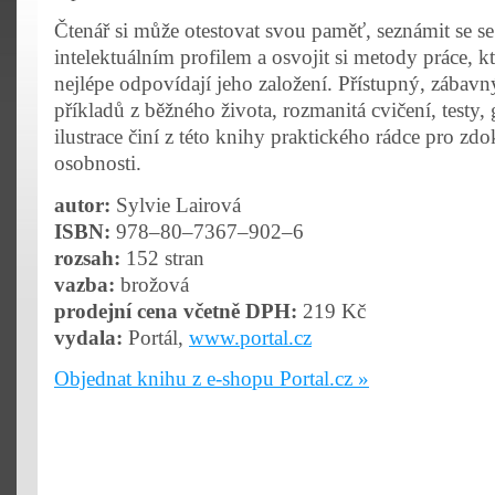
Čtenář si může otestovat svou paměť, seznámit se s
intelektuálním profilem a osvojit si metody práce, kt
nejlépe odpovídají jeho založení. Přístupný, zábav
příkladů z běžného života, rozmanitá cvičení, testy,
ilustrace činí z této knihy praktického rádce pro zd
osobnosti.
autor:
Sylvie Lairová
ISBN:
978–80–7367–902–6
rozsah:
152 stran
vazba:
brožová
prodejní cena včetně DPH:
219 Kč
vydala:
Portál,
www.portal.cz
Objednat knihu z e-shopu Portal.cz »