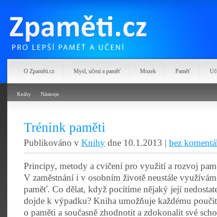
Zpaměti.cz
O Zpaměti.cz
Mysl, učení a paměť
Mozek
Paměť
Uč
Knihy
Nástroje
Trénink paměti
Publikováno v
Knihy
dne 10.1.2013 |
bez komentá
Principy, metody a cvičení pro využití a rozvoj pamě
V zaměstnání i v osobním životě neustále využívám
paměť. Co dělat, když pocítíme nějaký její nedosta
dojde k výpadku? Kniha umožňuje každému poučit
o paměti a současně zhodnotit a zdokonalit své sch