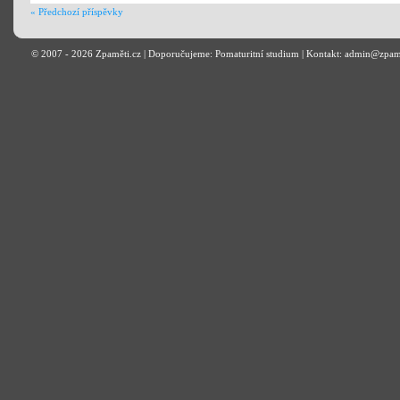
« Předchozí příspěvky
© 2007 - 2026
Zpaměti.cz
| Doporučujeme:
Pomaturitní studium
| Kontakt: admin@zpam