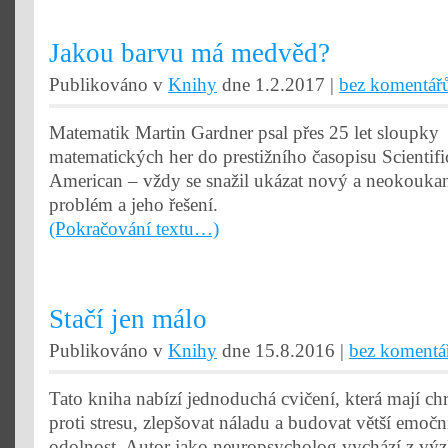
Jakou barvu má medvěd?
Publikováno v
Knihy
dne 1.2.2017 |
bez komentář
Matematik Martin Gardner psal přes 25 let sloupky
matematických her do prestižního časopisu Scientifi
American – vždy se snažil ukázat nový a neokouka
problém a jeho řešení.
(Pokračování textu…)
Stačí jen málo
Publikováno v
Knihy
dne 15.8.2016 |
bez komentá
Tato kniha nabízí jednoduchá cvičení, která mají chr
proti stresu, zlepšovat náladu a budovat větší emočn
odolnost. Autor jako neuropsycholog vychází z v