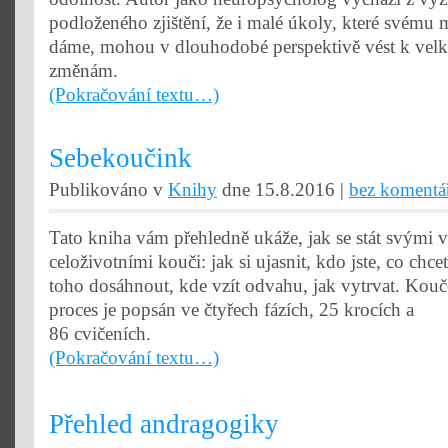
podloženého zjištění, že i malé úkoly, které svému
dáme, mohou v dlouhodobé perspektivě vést k vel
změnám.
(Pokračování textu…)
Sebekoučink
Publikováno v
Knihy
dne 15.8.2016 |
bez komentá
Tato kniha vám přehledně ukáže, jak se stát svými v
celoživotními kouči: jak si ujasnit, kdo jste, co chcet
toho dosáhnout, kde vzít odvahu, jak vytrvat. Kou
proces je popsán ve čtyřech fázích, 25 krocích a
86 cvičeních.
(Pokračování textu…)
Přehled andragogiky