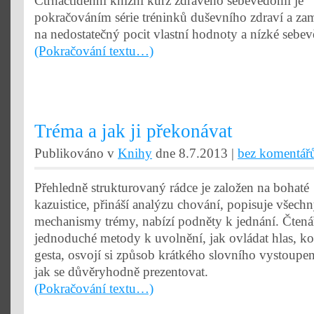
Čtrnáctidenní knižní kurz zdravého sebevědomí je
pokračováním série tréninků duševního zdraví a zam
na nedostatečný pocit vlastní hodnoty a nízké sebe
(Pokračování textu…)
Tréma a jak ji překonávat
Publikováno v
Knihy
dne 8.7.2013 |
bez komentář
Přehledně strukturovaný rádce je založen na bohaté
kazuistice, přináší analýzu chování, popisuje všech
mechanismy trémy, nabízí podněty k jednání. Čtenář
jednoduché metody k uvolnění, jak ovládat hlas, ko
gesta, osvojí si způsob krátkého slovního vystoupení
jak se důvěryhodně prezentovat.
(Pokračování textu…)