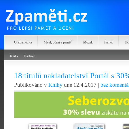
Zpaměti.cz
O Zpaměti.cz
Mysl, učení a paměť
Mozek
Paměť
Uč
Knihy
Nástroje
18 titulů nakladatelství Portál s 30
Publikováno v
Knihy
dne 12.4.2017 |
bez komentá