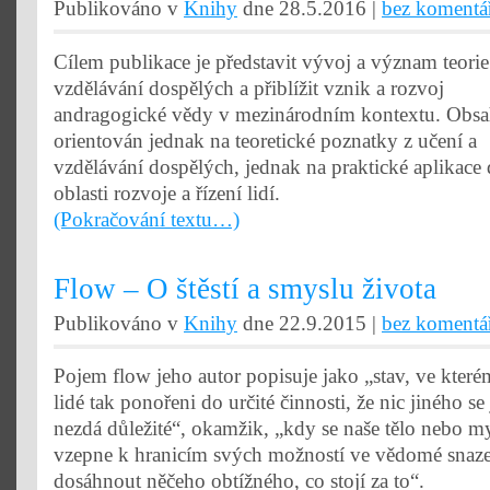
Publikováno v
Knihy
dne 28.5.2016 |
bez komentá
Cílem publikace je představit vývoj a význam teorie
vzdělávání dospělých a přiblížit vznik a rozvoj
andragogické vědy v mezinárodním kontextu. Obsa
orientován jednak na teoretické poznatky z učení a
vzdělávání dospělých, jednak na praktické aplikace
oblasti rozvoje a řízení lidí.
(Pokračování textu…)
Flow – O štěstí a smyslu života
Publikováno v
Knihy
dne 22.9.2015 |
bez komentá
Pojem flow jeho autor popisuje jako „stav, ve které
lidé tak ponořeni do určité činnosti, že nic jiného se
nezdá důležité“, okamžik, „kdy se naše tělo nebo m
vzepne k hranicím svých možností ve vědomé snaz
dosáhnout něčeho obtížného, co stojí za to“.