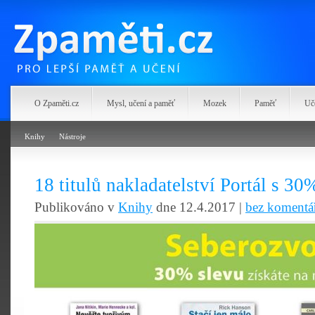
Zpaměti.cz
O Zpaměti.cz
Mysl, učení a paměť
Mozek
Paměť
Uč
Knihy
Nástroje
18 titulů nakladatelství Portál s 30
Publikováno v
Knihy
dne 12.4.2017 |
bez komentá