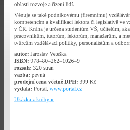
oblasti rozvoje a řízení lidí.
Věnuje se také podnikovému (firemnímu) vzděláván
kompetencím a kvalifikaci lektora či legislativě ve 
v ČR. Kniha je určena studentům VŠ, učitelům, a
pracovníkům, tutorům, lektorům, manažerům, a me
tvůrcům vzdělávací politiky, personalistům a odbo
autor:
Jaroslav Veteška
ISBN:
978–80–262–1026–9
rozsah:
320 stran
vazba:
pevná
prodejní cena včetně DPH:
399 Kč
vydala:
Portál,
www.portal.cz
Ukázka z knihy »