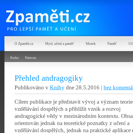
Zpaměti.cz
O Zpaměti.cz
Mysl, učení a paměť
Mozek
Paměť
Uč
Knihy
Nástroje
Přehled andragogiky
Publikováno v
Knihy
dne 28.5.2016 |
bez komentá
Cílem publikace je představit vývoj a význam teorie
vzdělávání dospělých a přiblížit vznik a rozvoj
andragogické vědy v mezinárodním kontextu. Obsa
orientován jednak na teoretické poznatky z učení a
vzdělávání dospělých, jednak na praktické aplikace