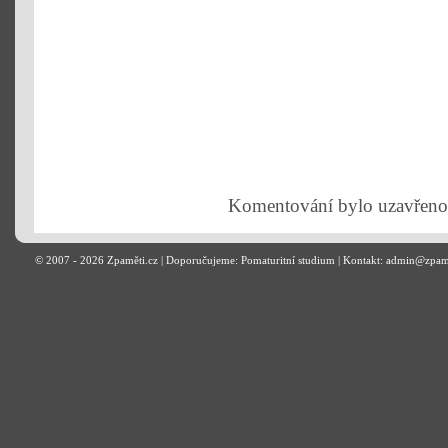
Komentování bylo uzavřeno
© 2007 - 2026
Zpaměti.cz
| Doporučujeme:
Pomaturitní studium
| Kontakt: admin@zpam