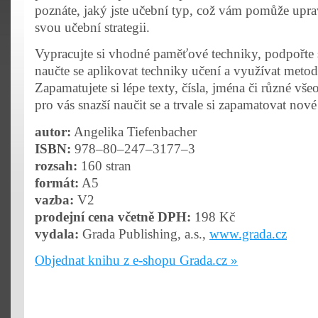
poznáte, jaký jste učební typ, což vám pomůže uprav
svou učební strategii.
Vypracujte si vhodné paměťové techniky, podpořte 
naučte se aplikovat techniky učení a využívat metody
Zapamatujete si lépe texty, čísla, jména či různé vš
pro vás snazší naučit se a trvale si zapamatovat nové
autor:
Angelika Tiefenbacher
ISBN:
978–80–247–3177–3
rozsah:
160 stran
formát:
A5
vazba:
V2
prodejní cena včetně DPH:
198 Kč
vydala:
Grada Publishing, a.s.,
www.grada.cz
Objednat knihu z e-shopu Grada.cz »