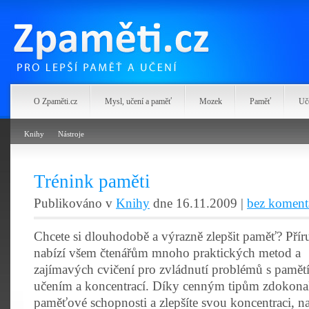
Zpaměti.cz
O Zpaměti.cz
Mysl, učení a paměť
Mozek
Paměť
Uč
Knihy
Nástroje
Trénink paměti
Publikováno v
Knihy
dne 16.11.2009 |
bez koment
Chcete si dlouhodobě a výrazně zlepšit paměť? Přír
nabízí všem čtenářům mnoho praktických metod a
zajímavých cvičení pro zvládnutí problémů s pamětí
učením a koncentrací. Díky cenným tipům zdokonal
paměťové schopnosti a zlepšíte svou koncentraci, n