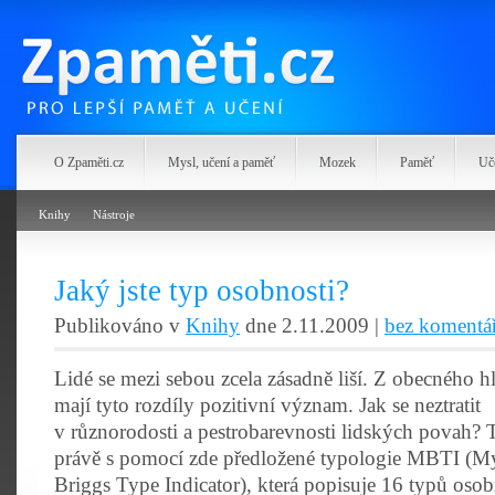
Zpaměti.cz
O Zpaměti.cz
Mysl, učení a paměť
Mozek
Paměť
Uč
Knihy
Nástroje
Jaký jste typ osobnosti?
Publikováno v
Knihy
dne 2.11.2009 |
bez komentá
Lidé se mezi sebou zcela zásadně liší. Z obecného h
mají tyto rozdíly pozitivní význam. Jak se neztratit
v různorodosti a pestrobarevnosti lidských povah? 
právě s pomocí zde předložené typologie MBTI (My
Briggs Type Indicator), která popisuje 16 typů osob