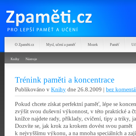
Zpaměti.cz
O Zpaměti.cz
Mysl, učení a paměť
Mozek
Paměť
Uč
Knihy
Nástroje
Trénink paměti a koncentrace
Publikováno v
Knihy
dne 26.8.2009 |
bez komentá
Pokud chcete získat perfektní paměť, lépe se koncen
zvýšit svou duševní výkonnost, v této praktické a čt
knížce najdete rady, příklady, cvičení, tipy a triky, j
Dozvíte se, jak krok za krokem dovést svou pamět
k nejvyššímu výkonu, a na mnoha speciálních a za