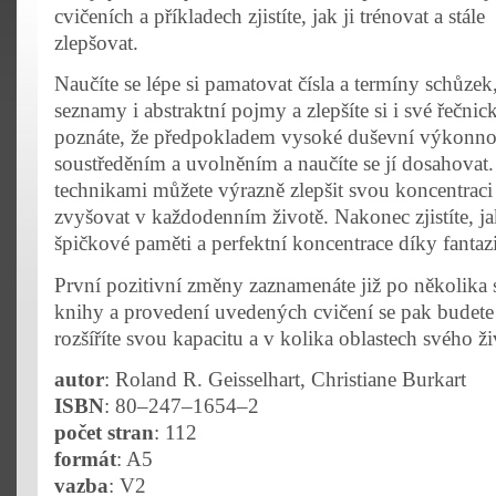
cvičeních a příkladech zjistíte, jak ji trénovat a stále
zlepšovat.
Naučíte se lépe si pamatovat čísla a termíny schůzek,
seznamy i abstraktní pojmy a zlepšíte si i své řečnic
poznáte, že předpokladem vysoké duševní výkonnos
soustředěním a uvolněním a naučíte se jí dosahovat.
technikami můžete výrazně zlepšit svou koncentraci a
zvyšovat v každodenním životě. Nakonec zjistíte, 
špičkové paměti a perfektní koncentrace díky fantazi
První pozitivní změny zaznamenáte již po několika s
knihy a provedení uvedených cvičení se pak budete 
rozšíříte svou kapacitu a v kolika oblastech svého ži
autor
: Roland R. Geisselhart, Christiane Burkart
ISBN
: 80–247–1654–2
počet stran
: 112
formát
: A5
vazba
: V2