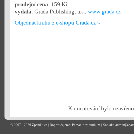
prodejní cena
: 159 Kč
vydala
: Grada Publishing, a.s.,
www.grada.cz
Objednat knihu z e-shopu Grada.cz »
Komentování bylo uzavřeno
© 2007 - 2026
Zpaměti.cz
| Doporučujeme:
Pomaturitní studium
| Kontakt: admin@zpam